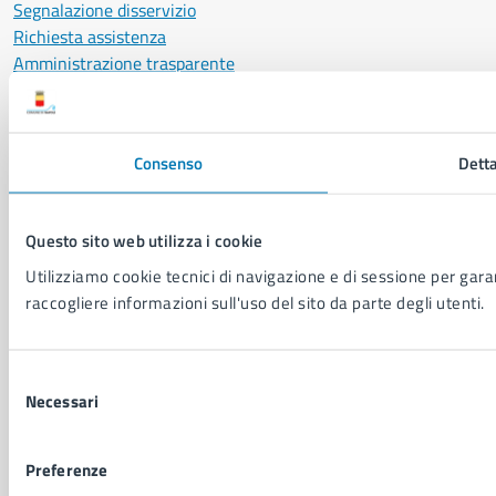
Segnalazione disservizio
Richiesta assistenza
Amministrazione trasparente
Informativa privacy
Cookie Policy
Social Media Policy
Consenso
Detta
Note legali
Notifica atti giudiziari
Dichiarazione di accessibilità
Questo sito web utilizza i cookie
Segnalazione problemi di accessibilità
Utilizziamo cookie tecnici di navigazione e di sessione per garant
Piano di miglioramento del sito
raccogliere informazioni sull'uso del sito da parte degli utenti.
SEGUICI SU
Selezione
Facebook
X
YouTube
Instagram
LinkedIn
Telegram
WhatsApp
Threa
Necessari
del
consenso
Sito di archivio
Crediti
Mappa del sito
Preferenze