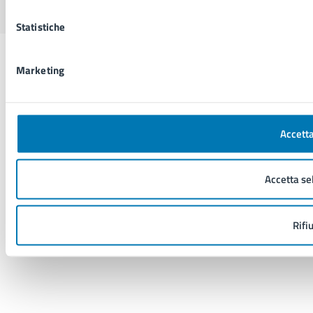
Statistiche
Marketing
Accetta
Accetta se
Rifi