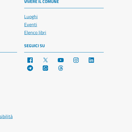
VIVERE IL COMUNE
Luoghi
Eventi
Elenco libri
SEGUICI SU
Facebook
X
YouTube
Instagram
LinkedIn
Telegram
WhatsApp
Threads
ibilità