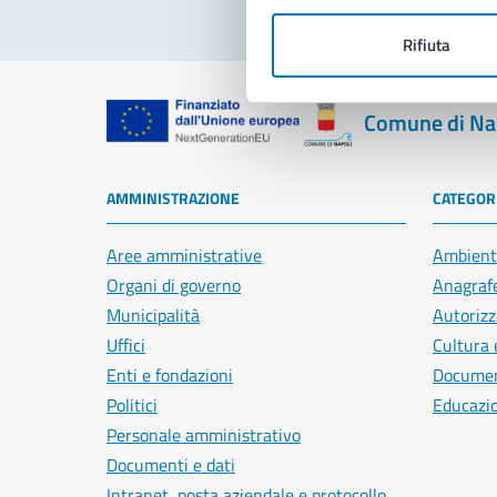
Rifiuta
Comune di Na
AMMINISTRAZIONE
CATEGORI
Aree amministrative
Ambient
Organi di governo
Anagrafe
Municipalità
Autorizz
Uffici
Cultura 
Enti e fondazioni
Document
Politici
Educazi
Personale amministrativo
Documenti e dati
Intranet, posta aziendale e protocollo