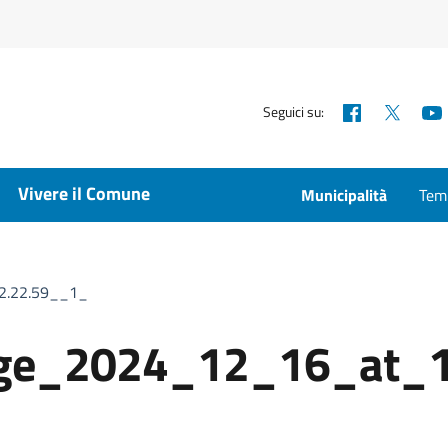
Facebook
X
Seguici su:
Vivere il Comune
Municipalità
Temp
2.22.59__1_
ge_2024_12_16_at_1