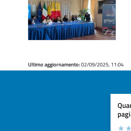
Ultimo aggiornamento:
02/09/2025, 11:04
Quan
pagi
Valuta la
Selezi