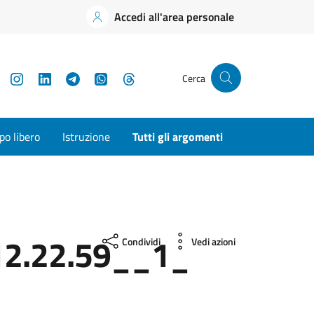
Accedi all'area personale
YouTube
Instagram
LinkedIn
Telegram
WhatsApp
Threads
Cerca
o libero
Istruzione
Tutti gli argomenti
2.22.59__1_
Condividi
Vedi azioni