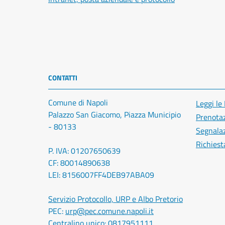
CONTATTI
Comune di Napoli
Leggi le
Palazzo San Giacomo, Piazza Municipio
Prenota
- 80133
Segnalaz
Richiest
P. IVA: 01207650639
CF: 80014890638
LEI: 8156007FF4DEB97ABA09
Servizio Protocollo, URP e Albo Pretorio
PEC:
urp@pec.comune.napoli.it
Centralino unico:
0817951111