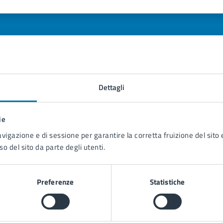
1 stelle su 5
uta 2 stelle su 5
Valuta 3 stelle su 5
Valuta 4 stelle su 5
Valuta 5 stelle su 5
Dettagli
tatta il comune
Leggi le domande frequenti
ie
avigazione e di sessione per garantire la corretta fruizione del sito e
Richiedi assistenza
so del sito da parte degli utenti.
Prenota appuntamento
Preferenze
Statistiche
blemi in città
Segnala disservizio