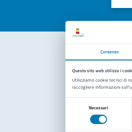
Valuta 
Val
Consenso
Con
Questo sito web utilizza i cook
Utilizziamo cookie tecnici di n
raccogliere informazioni sull'u
Selezione
Necessari
del
Pro
consenso