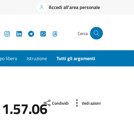
Accedi all'area personale
YouTube
Instagram
LinkedIn
Telegram
WhatsApp
Threads
Cerca
o libero
Istruzione
Tutti gli argomenti
1.57.06
Condividi
Vedi azioni