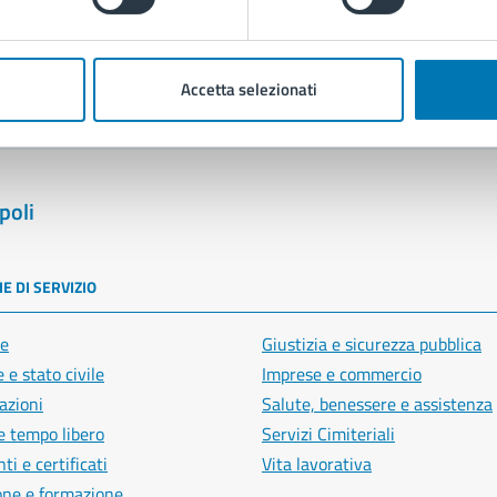
blemi in città
Segnala disservizio
Accetta selezionati
poli
E DI SERVIZIO
e
Giustizia e sicurezza pubblica
 e stato civile
Imprese e commercio
azioni
Salute, benessere e assistenza
e tempo libero
Servizi Cimiteriali
i e certificati
Vita lavorativa
one e formazione