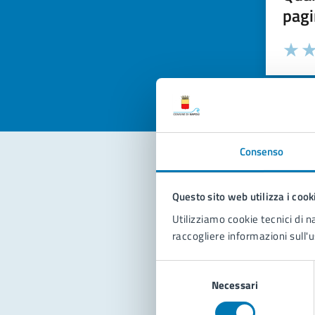
pagi
Valuta la
Selezi
Valuta 
Val
Consenso
Con
Questo sito web utilizza i cook
Utilizziamo cookie tecnici di n
raccogliere informazioni sull'u
Selezione
Necessari
del
consenso