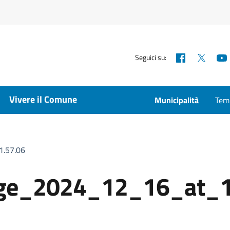
Facebook
X
Seguici su:
Vivere il Comune
Municipalità
Temp
.57.06
ge_2024_12_16_at_1