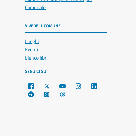
Comunale
VIVERE IL COMUNE
Luoghi
Eventi
Elenco libri
SEGUICI SU
Facebook
X
YouTube
Instagram
LinkedIn
Telegram
WhatsApp
Threads