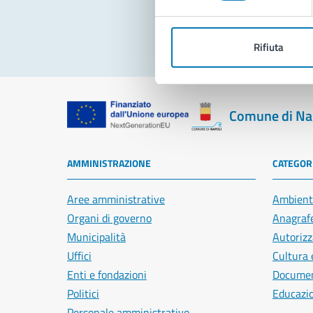
Rifiuta
Comune di Na
AMMINISTRAZIONE
CATEGORI
Aree amministrative
Ambient
Organi di governo
Anagrafe
Municipalità
Autorizz
Uffici
Cultura 
Enti e fondazioni
Document
Politici
Educazi
Personale amministrativo