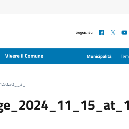
Facebook
X
Seguici su:
Vivere il Comune
Municipalità
Temp
1.50.30__3_
ge_2024_11_15_at_1