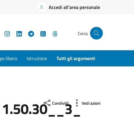
Accedi all'area personale
YouTube
Instagram
LinkedIn
Telegram
WhatsApp
Threads
Cerca
o libero
Istruzione
Tutti gli argomenti
1.50.30__3_
Condividi
Vedi azioni