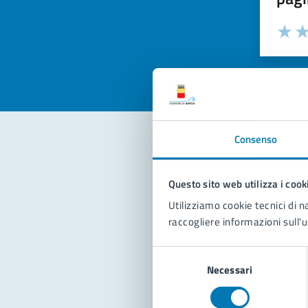
Valuta la
Selezi
Valuta 
Val
Consenso
Con
Questo sito web utilizza i cook
Utilizziamo cookie tecnici di n
raccogliere informazioni sull'u
Selezione
Necessari
del
consenso
Pro