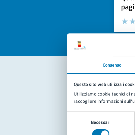
pagi
Valuta la
Selezi
Valuta 
Val
Consenso
Con
Questo sito web utilizza i cook
Utilizziamo cookie tecnici di n
raccogliere informazioni sull'u
Selezione
Necessari
del
consenso