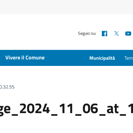
Facebook
X
Seguici su:
Vivere il Comune
Municipalità
Temp
.32.55
ge_2024_11_06_at_1