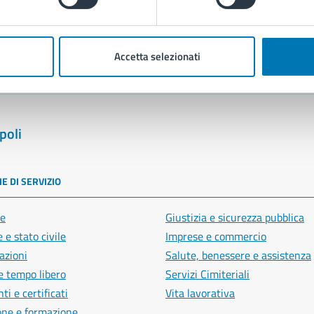
blemi in città
Segnala disservizio
Accetta selezionati
poli
E DI SERVIZIO
e
Giustizia e sicurezza pubblica
 e stato civile
Imprese e commercio
azioni
Salute, benessere e assistenza
e tempo libero
Servizi Cimiteriali
i e certificati
Vita lavorativa
one e formazione