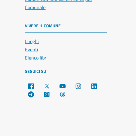
Comunale
VIVERE IL COMUNE
Luoghi
Eventi
Elenco libri
SEGUICI SU
Facebook
X
YouTube
Instagram
LinkedIn
Telegram
WhatsApp
Threads