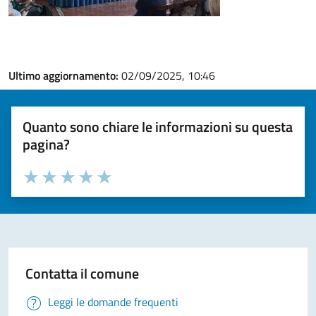
Ultimo aggiornamento:
02/09/2025, 10:46
Quanto sono chiare le informazioni su questa
pagina?
Valuta la chiarezza delle informazioni (da 1 a 5 stelle)
Seleziona il numero di stelle per valutare la chiarezza delle i
Valuta 1 stelle su 5
Valuta 2 stelle su 5
Valuta 3 stelle su 5
Valuta 4 stelle su 5
Valuta 5 stelle su 5
Contatta il comune
Leggi le domande frequenti