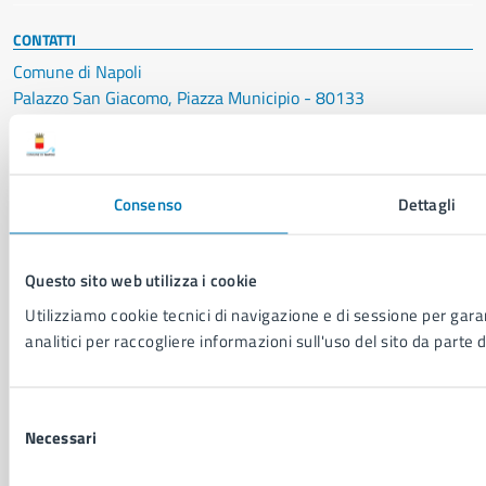
CONTATTI
Comune di Napoli
Palazzo San Giacomo, Piazza Municipio - 80133
P. IVA: 01207650639
CF: 80014890638
LEI: 8156007FF4DEB97ABA09
Consenso
Dettagli
Servizio Protocollo, URP e Albo Pretorio
PEC:
urp@pec.comune.napoli.it
Questo sito web utilizza i cookie
Centralino unico:
0817951111
Utilizziamo cookie tecnici di navigazione e di sessione per garan
analitici per raccogliere informazioni sull'uso del sito da parte d
Leggi le FAQ
Prenotazione appuntamento
Segnalazione disservizio
Selezione
Richiesta assistenza
Necessari
del
Amministrazione trasparente
consenso
Informativa privacy