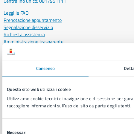
Centralino unico:
0817951111
Leggi le FAQ
Prenotazione appuntamento
Segnalazione disservizio
Richiesta assistenza
Amministrazione trasparente
Informativa privacy
Cookie Policy
Social Media Policy
Consenso
Detta
Note legali
Notifica atti giudiziari
Dichiarazione di accessibilità
Questo sito web utilizza i cookie
Segnalazione problemi di accessibilità
Utilizziamo cookie tecnici di navigazione e di sessione per garant
Piano di miglioramento del sito
raccogliere informazioni sull'uso del sito da parte degli utenti.
SEGUICI SU
Selezione
Facebook
X
YouTube
Instagram
LinkedIn
Telegram
WhatsApp
Threa
Necessari
del