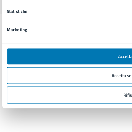
Statistiche
Marketing
Accetta
Accetta se
Rifi