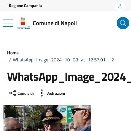
Vai ai contenuti
Vai al footer
Regione Campania
Comune di Napoli
Home
WhatsApp_Image_2024_10_08_at_12.57.01__2_
WhatsApp_Image_2024_
Condividi
Vedi azioni