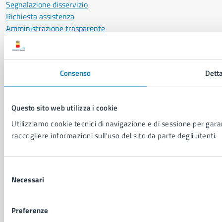
Segnalazione disservizio
Richiesta assistenza
Amministrazione trasparente
Informativa privacy
Cookie Policy
Social Media Policy
Consenso
Detta
Note legali
Notifica atti giudiziari
Dichiarazione di accessibilità
Questo sito web utilizza i cookie
Segnalazione problemi di accessibilità
Utilizziamo cookie tecnici di navigazione e di sessione per garant
Piano di miglioramento del sito
raccogliere informazioni sull'uso del sito da parte degli utenti.
SEGUICI SU
Selezione
Facebook
X
YouTube
Instagram
LinkedIn
Telegram
WhatsApp
Threa
Necessari
del
consenso
Sito di archivio
Crediti
Mappa del sito
Preferenze