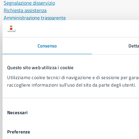
Segnalazione disservizio
Richiesta assistenza
Amministrazione trasparente
Informativa privacy
Cookie Policy
Social Media Policy
Consenso
Detta
Note legali
Notifica atti giudiziari
Dichiarazione di accessibilità
Questo sito web utilizza i cookie
Segnalazione problemi di accessibilità
Utilizziamo cookie tecnici di navigazione e di sessione per garant
Piano di miglioramento del sito
raccogliere informazioni sull'uso del sito da parte degli utenti.
SEGUICI SU
Selezione
Facebook
X
YouTube
Instagram
LinkedIn
Telegram
WhatsApp
Threa
Necessari
del
consenso
Sito di archivio
Crediti
Mappa del sito
Preferenze