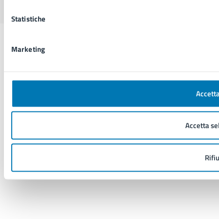
Statistiche
Marketing
Accetta
Accetta se
Rifi