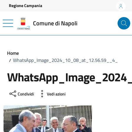
Vai ai contenuti
Vai al footer
Regione Campania
Comune di Napoli
Home
WhatsApp_Image_2024_10_08_at_12.56.59__4_
WhatsApp_Image_2024_
Condividi
Vedi azioni