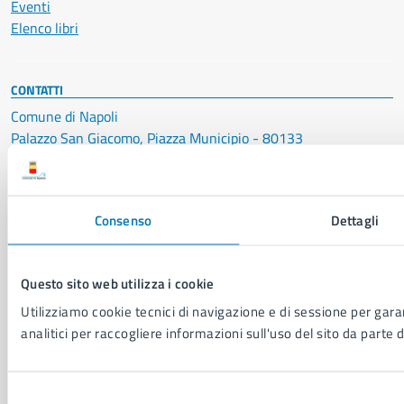
Eventi
Elenco libri
CONTATTI
Comune di Napoli
Palazzo San Giacomo, Piazza Municipio - 80133
P. IVA: 01207650639
CF: 80014890638
Consenso
Dettagli
LEI: 8156007FF4DEB97ABA09
Servizio Protocollo, URP e Albo Pretorio
Questo sito web utilizza i cookie
PEC:
urp@pec.comune.napoli.it
Centralino unico:
0817951111
Utilizziamo cookie tecnici di navigazione e di sessione per garan
analitici per raccogliere informazioni sull'uso del sito da parte d
Leggi le FAQ
Prenotazione appuntamento
Segnalazione disservizio
Selezione