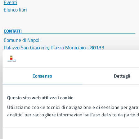
Eventi
Elenco libri
CONTATTI
Comune di Napoli
Palazzo San Giacomo, Piazza Municipio - 80133
P. IVA: 01207650639
CF: 80014890638
Consenso
Dettagli
LEI: 8156007FF4DEB97ABA09
Servizio Protocollo, URP e Albo Pretorio
Questo sito web utilizza i cookie
PEC:
urp@pec.comune.napoli.it
Centralino unico:
0817951111
Utilizziamo cookie tecnici di navigazione e di sessione per garan
analitici per raccogliere informazioni sull'uso del sito da parte d
Leggi le FAQ
Prenotazione appuntamento
Segnalazione disservizio
Selezione