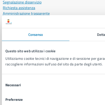
Segnalazione disservizio
Richiesta assistenza
Amministrazione trasparente
Informativa privacy
Cookie Policy
Social Media Policy
Consenso
Detta
Note legali
Notifica atti giudiziari
Dichiarazione di accessibilità
Questo sito web utilizza i cookie
Segnalazione problemi di accessibilità
Utilizziamo cookie tecnici di navigazione e di sessione per garant
Piano di miglioramento del sito
raccogliere informazioni sull'uso del sito da parte degli utenti.
SEGUICI SU
Selezione
Facebook
X
YouTube
Instagram
LinkedIn
Telegram
WhatsApp
Threa
Necessari
del
consenso
Sito di archivio
Crediti
Mappa del sito
Preferenze