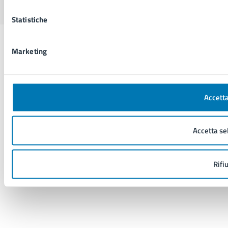
Statistiche
Marketing
Accetta
Accetta se
Rifi