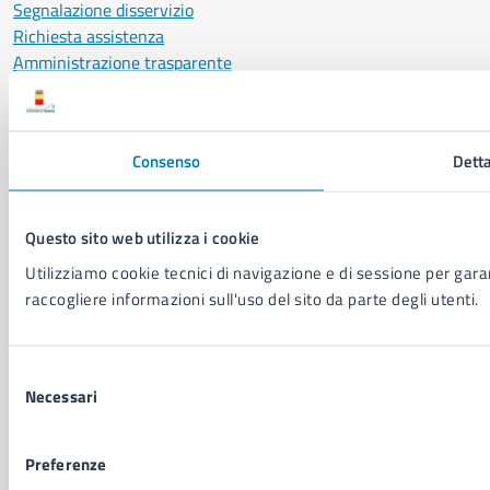
Segnalazione disservizio
Richiesta assistenza
Amministrazione trasparente
Informativa privacy
Cookie Policy
Social Media Policy
Consenso
Detta
Note legali
Notifica atti giudiziari
Dichiarazione di accessibilità
Questo sito web utilizza i cookie
Segnalazione problemi di accessibilità
Utilizziamo cookie tecnici di navigazione e di sessione per garant
Piano di miglioramento del sito
raccogliere informazioni sull'uso del sito da parte degli utenti.
SEGUICI SU
Selezione
Facebook
X
YouTube
Instagram
LinkedIn
Telegram
WhatsApp
Threa
Necessari
del
consenso
Sito di archivio
Crediti
Mappa del sito
Preferenze