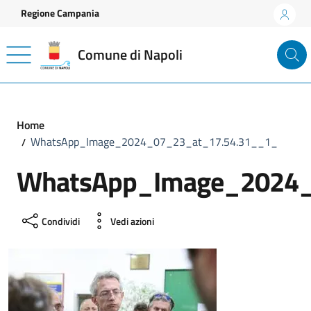
Vai ai contenuti
Vai al footer
Regione Campania
Comune di Napoli
Home
WhatsApp_Image_2024_07_23_at_17.54.31__1_
WhatsApp_Image_2024_
Condividi
Vedi azioni