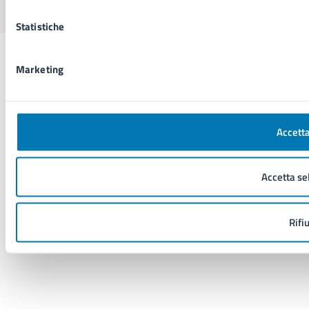
Statistiche
Marketing
Accetta
Accetta se
Rifi