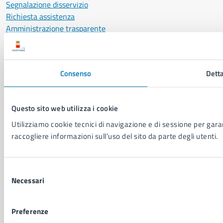
Segnalazione disservizio
Richiesta assistenza
Amministrazione trasparente
Informativa privacy
Cookie Policy
Social Media Policy
Consenso
Detta
Note legali
Notifica atti giudiziari
Dichiarazione di accessibilità
Questo sito web utilizza i cookie
Segnalazione problemi di accessibilità
Utilizziamo cookie tecnici di navigazione e di sessione per garant
Piano di miglioramento del sito
raccogliere informazioni sull'uso del sito da parte degli utenti.
SEGUICI SU
Selezione
Facebook
X
YouTube
Instagram
LinkedIn
Telegram
WhatsApp
Threa
Necessari
del
consenso
Sito di archivio
Crediti
Mappa del sito
Preferenze