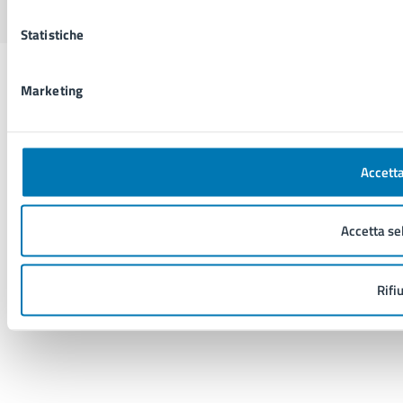
Statistiche
Marketing
Accetta
Accetta se
Rifi