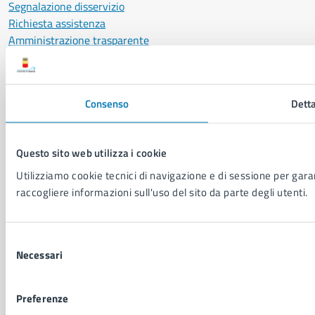
Segnalazione disservizio
Richiesta assistenza
Amministrazione trasparente
Informativa privacy
Cookie Policy
Social Media Policy
Consenso
Detta
Note legali
Notifica atti giudiziari
Dichiarazione di accessibilità
Questo sito web utilizza i cookie
Segnalazione problemi di accessibilità
Utilizziamo cookie tecnici di navigazione e di sessione per garant
Piano di miglioramento del sito
raccogliere informazioni sull'uso del sito da parte degli utenti.
SEGUICI SU
Selezione
Facebook
X
YouTube
Instagram
LinkedIn
Telegram
WhatsApp
Threa
Necessari
del
consenso
Sito di archivio
Crediti
Mappa del sito
Preferenze