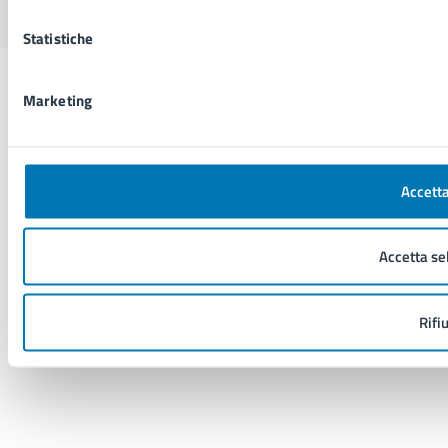
Statistiche
Marketing
Accetta
Accetta se
Rifi