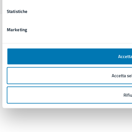
Statistiche
Marketing
Accetta
Accetta se
Rifi