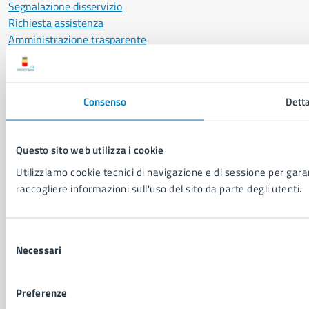
Segnalazione disservizio
Richiesta assistenza
Amministrazione trasparente
Informativa privacy
Cookie Policy
Social Media Policy
Consenso
Detta
Note legali
Notifica atti giudiziari
Dichiarazione di accessibilità
Questo sito web utilizza i cookie
Segnalazione problemi di accessibilità
Utilizziamo cookie tecnici di navigazione e di sessione per garant
Piano di miglioramento del sito
raccogliere informazioni sull'uso del sito da parte degli utenti.
SEGUICI SU
Selezione
Facebook
X
YouTube
Instagram
LinkedIn
Telegram
WhatsApp
Threa
Necessari
del
consenso
Sito di archivio
Crediti
Mappa del sito
Preferenze