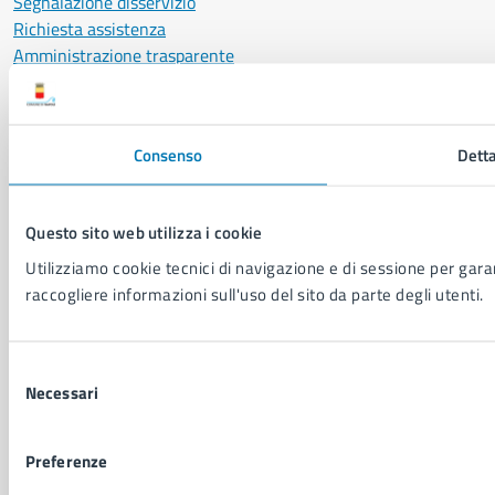
Segnalazione disservizio
Richiesta assistenza
Amministrazione trasparente
Informativa privacy
Cookie Policy
Social Media Policy
Consenso
Detta
Note legali
Notifica atti giudiziari
Dichiarazione di accessibilità
Questo sito web utilizza i cookie
Segnalazione problemi di accessibilità
Utilizziamo cookie tecnici di navigazione e di sessione per garant
Piano di miglioramento del sito
raccogliere informazioni sull'uso del sito da parte degli utenti.
SEGUICI SU
Selezione
Facebook
X
YouTube
Instagram
LinkedIn
Telegram
WhatsApp
Threa
Necessari
del
consenso
Sito di archivio
Crediti
Mappa del sito
Preferenze