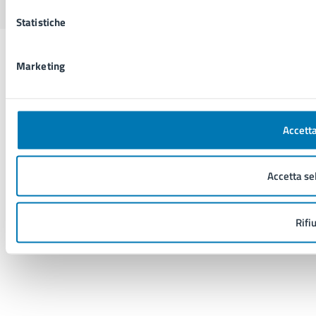
Statistiche
Marketing
Accetta
Accetta se
Rifi