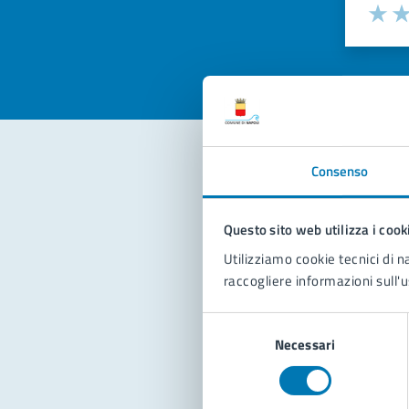
Valuta la
Selezi
Valuta 
Val
Consenso
Con
Questo sito web utilizza i cook
Utilizziamo cookie tecnici di n
raccogliere informazioni sull'u
Selezione
Necessari
del
Pro
consenso