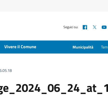
Facebook
X
Seguici su:
Vivere il Comune
Municipalità
Temp
.05.18
ge_2024_06_24_at_1