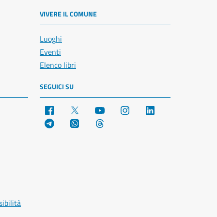
VIVERE IL COMUNE
Luoghi
Eventi
Elenco libri
SEGUICI SU
Facebook
X
YouTube
Instagram
LinkedIn
Telegram
WhatsApp
Threads
ibilità