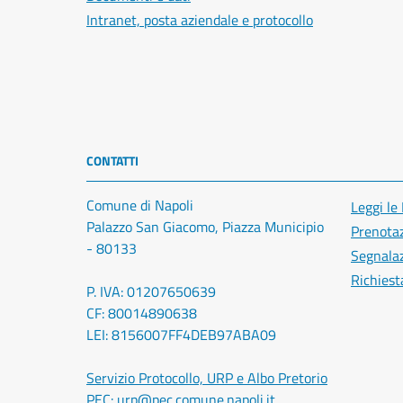
Intranet, posta aziendale e protocollo
CONTATTI
Comune di Napoli
Leggi le
Palazzo San Giacomo, Piazza Municipio
Prenota
- 80133
Segnalaz
Richiest
P. IVA: 01207650639
CF: 80014890638
LEI: 8156007FF4DEB97ABA09
Servizio Protocollo, URP e Albo Pretorio
PEC:
urp@pec.comune.napoli.it