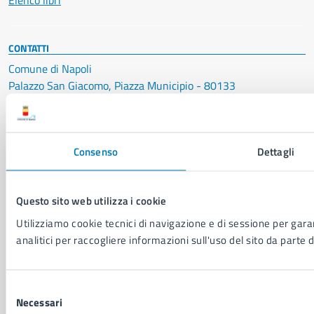
Elenco libri
CONTATTI
Comune di Napoli
Palazzo San Giacomo, Piazza Municipio - 80133
P. IVA: 01207650639
CF: 80014890638
Consenso
Dettagli
LEI: 8156007FF4DEB97ABA09
Servizio Protocollo, URP e Albo Pretorio
Questo sito web utilizza i cookie
PEC:
urp@pec.comune.napoli.it
Centralino unico:
0817951111
Utilizziamo cookie tecnici di navigazione e di sessione per garan
analitici per raccogliere informazioni sull'uso del sito da parte d
Leggi le FAQ
Prenotazione appuntamento
Segnalazione disservizio
Selezione
Richiesta assistenza
Necessari
del