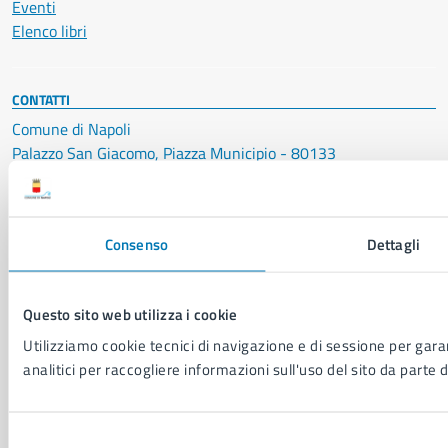
Eventi
Elenco libri
CONTATTI
Comune di Napoli
Palazzo San Giacomo, Piazza Municipio - 80133
P. IVA: 01207650639
CF: 80014890638
Consenso
Dettagli
LEI: 8156007FF4DEB97ABA09
Servizio Protocollo, URP e Albo Pretorio
Questo sito web utilizza i cookie
PEC:
urp@pec.comune.napoli.it
Centralino unico:
0817951111
Utilizziamo cookie tecnici di navigazione e di sessione per garan
analitici per raccogliere informazioni sull'uso del sito da parte d
Leggi le FAQ
Prenotazione appuntamento
Segnalazione disservizio
Selezione