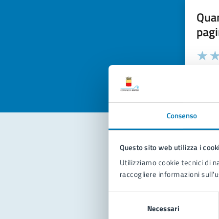
Quan
pagi
Valuta la
Selezi
Valuta 
Val
Consenso
Questo sito web utilizza i cook
Con
Utilizziamo cookie tecnici di n
raccogliere informazioni sull'u
Selezione
Necessari
del