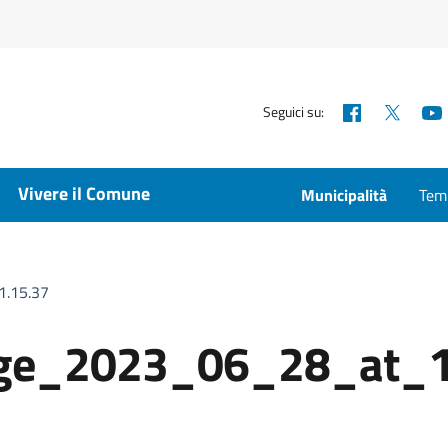
Facebook
X
Seguici su:
Vivere il Comune
Municipalità
Temp
.15.37
ge_2023_06_28_at_1