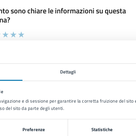
to sono chiare le informazioni su questa
na?
 chiarezza delle informazioni (da 1 a 5 stelle)
ona il numero di stelle per valutare la chiarezza delle inform
1 stelle su 5
uta 2 stelle su 5
Valuta 3 stelle su 5
Valuta 4 stelle su 5
Valuta 5 stelle su 5
Dettagli
ie
tatta il comune
avigazione e di sessione per garantire la corretta fruizione del sito e
so del sito da parte degli utenti.
Leggi le domande frequenti
Richiedi assistenza
Preferenze
Statistiche
Prenota appuntamento