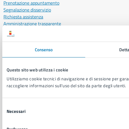
Prenotazione appuntamento
Segnalazione disservizio
Richiesta assistenza
Amministrazione trasparente
Informativa privacy
Cookie Policy
Social Media Policy
Consenso
Detta
Note legali
Notifica atti giudiziari
Dichiarazione di accessibilità
Questo sito web utilizza i cookie
Segnalazione problemi di accessibilità
Utilizziamo cookie tecnici di navigazione e di sessione per garant
Piano di miglioramento del sito
raccogliere informazioni sull'uso del sito da parte degli utenti.
SEGUICI SU
Selezione
Facebook
X
YouTube
Instagram
LinkedIn
Telegram
WhatsApp
Threa
Necessari
del
consenso
Sito di archivio
Crediti
Mappa del sito