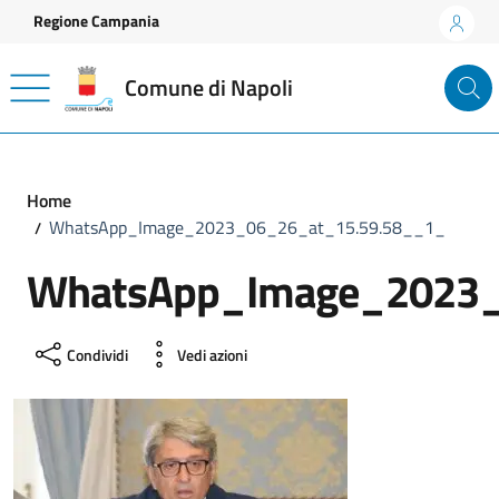
Vai ai contenuti
Vai al footer
Regione Campania
Comune di Napoli
Home
WhatsApp_Image_2023_06_26_at_15.59.58__1_
WhatsApp_Image_2023_
Condividi
Vedi azioni