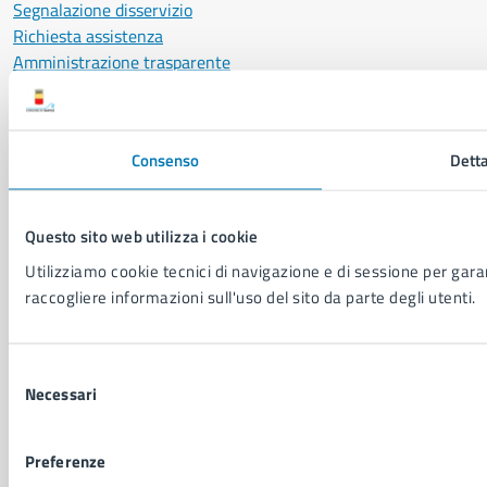
Segnalazione disservizio
Richiesta assistenza
Amministrazione trasparente
Informativa privacy
Cookie Policy
Social Media Policy
Consenso
Detta
Note legali
Notifica atti giudiziari
Dichiarazione di accessibilità
Questo sito web utilizza i cookie
Segnalazione problemi di accessibilità
Utilizziamo cookie tecnici di navigazione e di sessione per garant
Piano di miglioramento del sito
raccogliere informazioni sull'uso del sito da parte degli utenti.
SEGUICI SU
Selezione
Facebook
X
YouTube
Instagram
LinkedIn
Telegram
WhatsApp
Threa
Necessari
del
consenso
Sito di archivio
Crediti
Mappa del sito
Preferenze