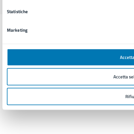
Statistiche
Marketing
Accetta
Accetta se
Rifi