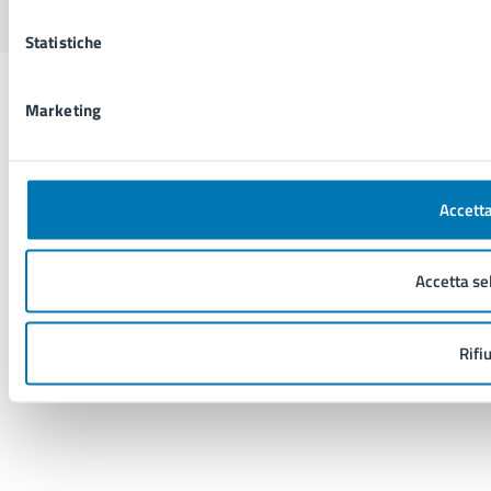
Statistiche
Marketing
Accetta
Accetta se
Rifi