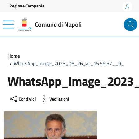
Vai ai contenuti
Vai al footer
Regione Campania
Comune di Napoli
Home
WhatsApp_Image_2023_06_26_at_15.59.57__9_
WhatsApp_Image_2023_
Condividi
Vedi azioni