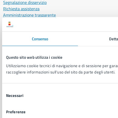
Segnalazione disservizio
Richiesta assistenza
Amministrazione trasparente
Informativa privacy
Cookie Policy
Social Media Policy
Consenso
Detta
Note legali
Notifica atti giudiziari
Dichiarazione di accessibilità
Questo sito web utilizza i cookie
Segnalazione problemi di accessibilità
Utilizziamo cookie tecnici di navigazione e di sessione per garant
Piano di miglioramento del sito
raccogliere informazioni sull'uso del sito da parte degli utenti.
SEGUICI SU
Selezione
Facebook
X
YouTube
Instagram
LinkedIn
Telegram
WhatsApp
Threa
Necessari
del
consenso
Sito di archivio
Crediti
Mappa del sito
Preferenze