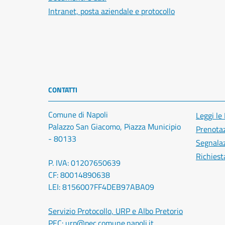
Intranet, posta aziendale e protocollo
CONTATTI
Comune di Napoli
Leggi le
Palazzo San Giacomo, Piazza Municipio
Prenota
- 80133
Segnalaz
Richiest
P. IVA: 01207650639
CF: 80014890638
LEI: 8156007FF4DEB97ABA09
Servizio Protocollo, URP e Albo Pretorio
PEC:
urp@pec.comune.napoli.it