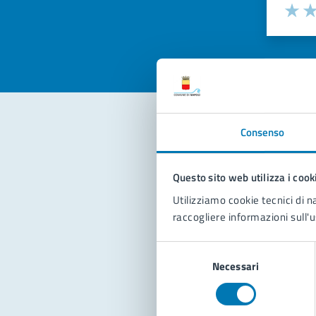
Valuta la
Selezi
Valuta 
Val
Consenso
Con
Questo sito web utilizza i cook
Utilizziamo cookie tecnici di n
raccogliere informazioni sull'u
Selezione
Necessari
del
Pro
consenso