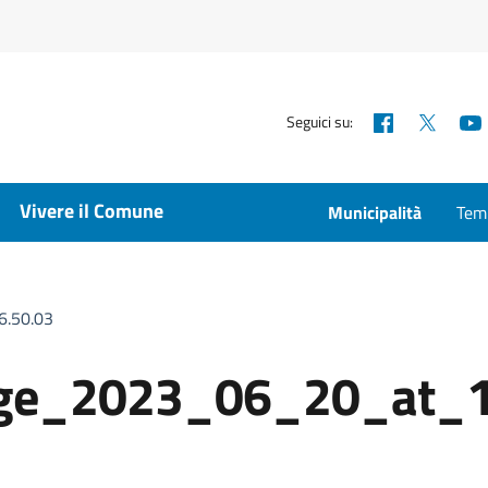
Facebook
X
Seguici su:
Vivere il Comune
Municipalità
Temp
.50.03
ge_2023_06_20_at_1