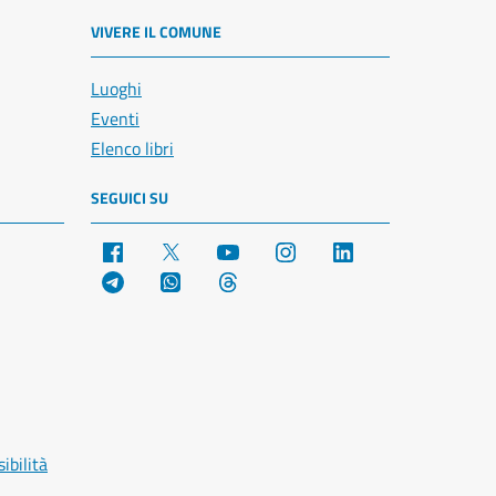
VIVERE IL COMUNE
Luoghi
Eventi
Elenco libri
SEGUICI SU
Facebook
X
YouTube
Instagram
LinkedIn
Telegram
WhatsApp
Threads
ibilità