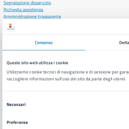
Segnalazione disservizio
Richiesta assistenza
Amministrazione trasparente
Informativa privacy
Cookie Policy
Social Media Policy
Consenso
Detta
Note legali
Notifica atti giudiziari
Dichiarazione di accessibilità
Questo sito web utilizza i cookie
Segnalazione problemi di accessibilità
Utilizziamo cookie tecnici di navigazione e di sessione per garant
Piano di miglioramento del sito
raccogliere informazioni sull'uso del sito da parte degli utenti.
SEGUICI SU
Selezione
Facebook
X
YouTube
Instagram
LinkedIn
Telegram
WhatsApp
Threa
Necessari
del
consenso
Sito di archivio
Crediti
Mappa del sito
Preferenze