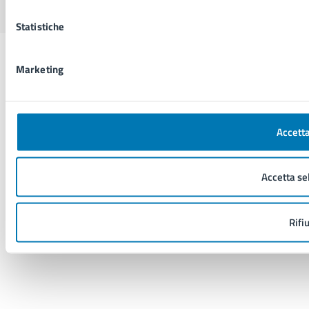
Statistiche
Marketing
Accetta
Accetta se
Rifi