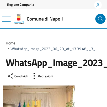
Vai ai contenuti
Vai al footer
Regione Campania
Comune di Napoli
Home
WhatsApp_Image_2023_06_20_at_13.39.48__3_
WhatsApp_Image_2023_
Condividi
Vedi azioni