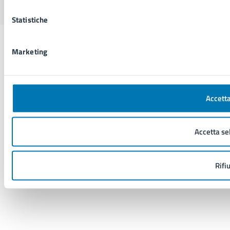
Statistiche
Marketing
Accetta
Accetta se
Rifi