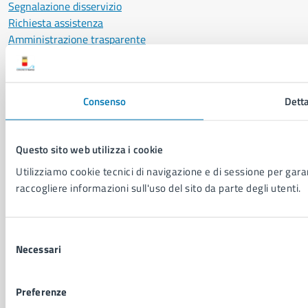
Segnalazione disservizio
Richiesta assistenza
Amministrazione trasparente
Informativa privacy
Cookie Policy
Social Media Policy
Consenso
Detta
Note legali
Notifica atti giudiziari
Dichiarazione di accessibilità
Questo sito web utilizza i cookie
Segnalazione problemi di accessibilità
Utilizziamo cookie tecnici di navigazione e di sessione per garant
Piano di miglioramento del sito
raccogliere informazioni sull'uso del sito da parte degli utenti.
SEGUICI SU
Selezione
Facebook
X
YouTube
Instagram
LinkedIn
Telegram
WhatsApp
Threa
Necessari
del
consenso
Sito di archivio
Crediti
Mappa del sito
Preferenze