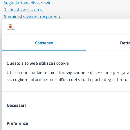
Segnalazione disservizio
Richiesta assistenza
Amministrazione trasparente
Informativa privacy
Cookie Policy
Social Media Policy
Consenso
Detta
Note legali
Notifica atti giudiziari
Dichiarazione di accessibilità
Questo sito web utilizza i cookie
Segnalazione problemi di accessibilità
Utilizziamo cookie tecnici di navigazione e di sessione per garant
Piano di miglioramento del sito
raccogliere informazioni sull'uso del sito da parte degli utenti.
SEGUICI SU
Selezione
Facebook
X
YouTube
Instagram
LinkedIn
Telegram
WhatsApp
Threa
Necessari
del
consenso
Sito di archivio
Crediti
Mappa del sito
Preferenze