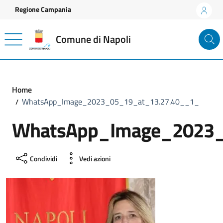
Vai ai contenuti
Vai al footer
Regione Campania
Comune di Napoli
Home
WhatsApp_Image_2023_05_19_at_13.27.40__1_
WhatsApp_Image_2023_
Condividi
Vedi azioni