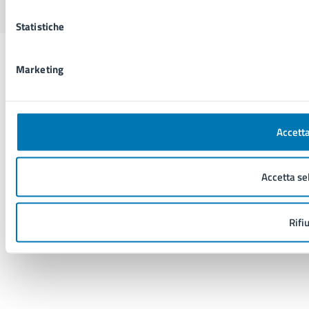
Statistiche
Marketing
Accetta
Accetta se
Rifi