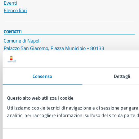
Eventi
Elenco libri
CONTATTI
Comune di Napoli
Palazzo San Giacomo, Piazza Municipio - 80133
P. IVA: 01207650639
CF: 80014890638
Consenso
Dettagli
LEI: 8156007FF4DEB97ABA09
Servizio Protocollo, URP e Albo Pretorio
Questo sito web utilizza i cookie
PEC:
urp@pec.comune.napoli.it
Utilizziamo cookie tecnici di navigazione e di sessione per garan
Centralino unico:
0817951111
analitici per raccogliere informazioni sull'uso del sito da parte d
Leggi le FAQ
Prenotazione appuntamento
Segnalazione disservizio
Selezione