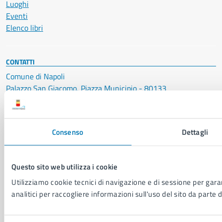
Luoghi
Eventi
Elenco libri
CONTATTI
Comune di Napoli
Palazzo San Giacomo, Piazza Municipio - 80133
P. IVA: 01207650639
CF: 80014890638
Consenso
Dettagli
LEI: 8156007FF4DEB97ABA09
Servizio Protocollo, URP e Albo Pretorio
Questo sito web utilizza i cookie
PEC:
urp@pec.comune.napoli.it
Utilizziamo cookie tecnici di navigazione e di sessione per garan
Centralino unico:
0817951111
analitici per raccogliere informazioni sull'uso del sito da parte d
Leggi le FAQ
Prenotazione appuntamento