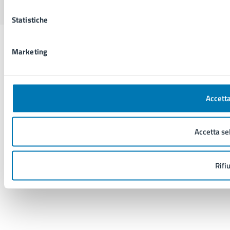
Statistiche
Marketing
Accetta
Accetta se
Rifi