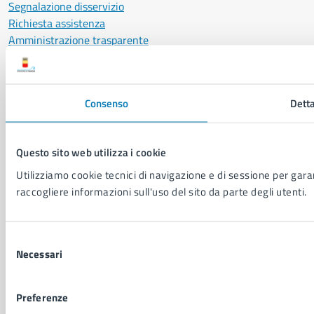
Segnalazione disservizio
Richiesta assistenza
Amministrazione trasparente
Informativa privacy
Cookie Policy
Social Media Policy
Consenso
Detta
Note legali
Notifica atti giudiziari
Dichiarazione di accessibilità
Questo sito web utilizza i cookie
Segnalazione problemi di accessibilità
Utilizziamo cookie tecnici di navigazione e di sessione per garant
Piano di miglioramento del sito
raccogliere informazioni sull'uso del sito da parte degli utenti.
SEGUICI SU
Selezione
Facebook
X
YouTube
Instagram
LinkedIn
Telegram
WhatsApp
Threa
Necessari
del
consenso
Sito di archivio
Crediti
Mappa del sito
Preferenze