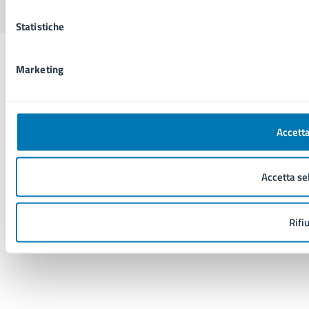
Statistiche
Marketing
Accetta
Accetta se
Rifi