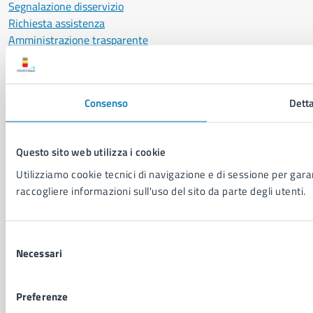
Segnalazione disservizio
Richiesta assistenza
Amministrazione trasparente
Informativa privacy
Cookie Policy
Social Media Policy
Consenso
Detta
Note legali
Notifica atti giudiziari
Dichiarazione di accessibilità
Questo sito web utilizza i cookie
Segnalazione problemi di accessibilità
Utilizziamo cookie tecnici di navigazione e di sessione per garant
Piano di miglioramento del sito
raccogliere informazioni sull'uso del sito da parte degli utenti.
SEGUICI SU
Selezione
Facebook
X
YouTube
Instagram
LinkedIn
Telegram
WhatsApp
Threa
Necessari
del
consenso
Sito di archivio
Crediti
Mappa del sito
Preferenze