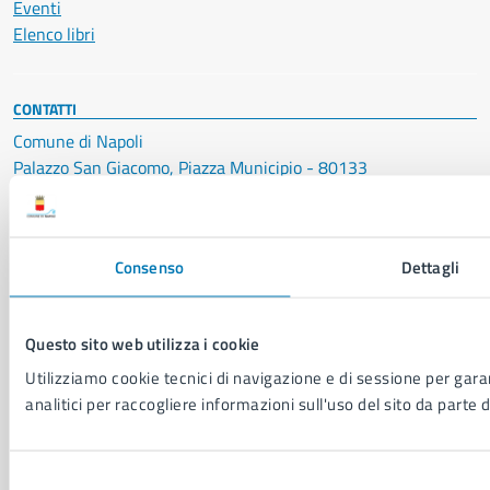
Eventi
Elenco libri
CONTATTI
Comune di Napoli
Palazzo San Giacomo, Piazza Municipio - 80133
P. IVA: 01207650639
CF: 80014890638
Consenso
Dettagli
LEI: 8156007FF4DEB97ABA09
Servizio Protocollo, URP e Albo Pretorio
Questo sito web utilizza i cookie
PEC:
urp@pec.comune.napoli.it
Centralino unico:
0817951111
Utilizziamo cookie tecnici di navigazione e di sessione per garan
analitici per raccogliere informazioni sull'uso del sito da parte d
Leggi le FAQ
Prenotazione appuntamento
Segnalazione disservizio
Selezione