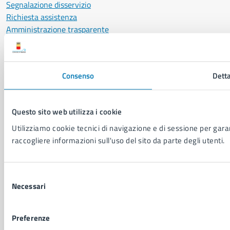
Segnalazione disservizio
Richiesta assistenza
Amministrazione trasparente
Informativa privacy
Cookie Policy
Social Media Policy
Consenso
Detta
Note legali
Notifica atti giudiziari
Dichiarazione di accessibilità
Questo sito web utilizza i cookie
Segnalazione problemi di accessibilità
Utilizziamo cookie tecnici di navigazione e di sessione per garant
Piano di miglioramento del sito
raccogliere informazioni sull'uso del sito da parte degli utenti.
SEGUICI SU
Selezione
Facebook
X
YouTube
Instagram
LinkedIn
Telegram
WhatsApp
Threa
Necessari
del
consenso
Sito di archivio
Crediti
Mappa del sito
Preferenze