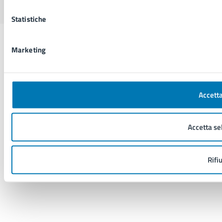
Statistiche
Marketing
Accetta
Accetta se
Rifi