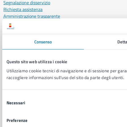
Segnalazione disservizio
Richiesta assistenza
Amministrazione trasparente
Informativa privacy
Cookie Policy
Social Media Policy
Consenso
Detta
Note legali
Notifica atti giudiziari
Dichiarazione di accessibilità
Questo sito web utilizza i cookie
Segnalazione problemi di accessibilità
Utilizziamo cookie tecnici di navigazione e di sessione per garant
Piano di miglioramento del sito
raccogliere informazioni sull'uso del sito da parte degli utenti.
SEGUICI SU
Selezione
Facebook
X
YouTube
Instagram
LinkedIn
Telegram
WhatsApp
Threa
Necessari
del
consenso
Sito di archivio
Crediti
Mappa del sito
Preferenze