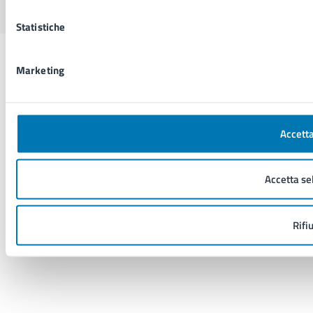
Statistiche
Marketing
Accetta
Accetta se
Rifi