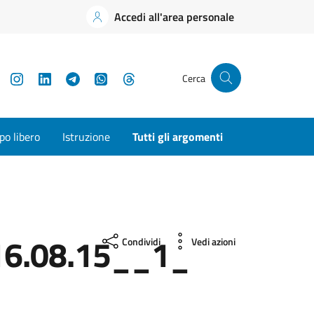
Accedi all'area personale
YouTube
Instagram
LinkedIn
Telegram
WhatsApp
Threads
Cerca
o libero
Istruzione
Tutti gli argomenti
6.08.15__1_
Condividi
Vedi azioni