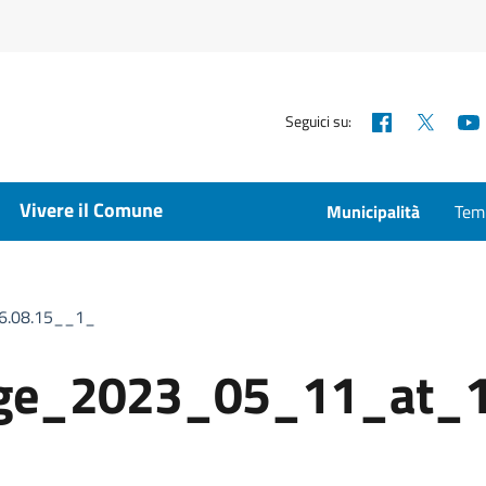
Facebook
X
Seguici su:
Vivere il Comune
Municipalità
Temp
6.08.15__1_
ge_2023_05_11_at_1