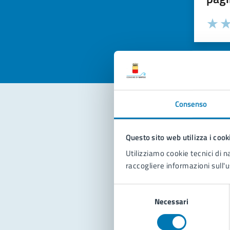
Valuta la
Selezi
Valuta 
Val
Consenso
Con
Questo sito web utilizza i cook
Utilizziamo cookie tecnici di n
raccogliere informazioni sull'u
Selezione
Necessari
del
consenso
Pro