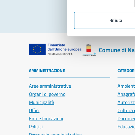
Rifiuta
Comune di Na
AMMINISTRAZIONE
CATEGORI
Aree amministrative
Ambient
Organi di governo
Anagrafe
Municipalità
Autorizz
Uffici
Cultura 
Enti e fondazioni
Document
Politici
Educazi
Personale amministrativo