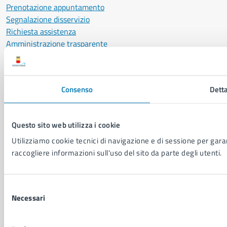
Prenotazione appuntamento
Segnalazione disservizio
Richiesta assistenza
Amministrazione trasparente
Informativa privacy
Cookie Policy
Social Media Policy
Consenso
Detta
Note legali
Notifica atti giudiziari
Dichiarazione di accessibilità
Questo sito web utilizza i cookie
Segnalazione problemi di accessibilità
Utilizziamo cookie tecnici di navigazione e di sessione per garant
Piano di miglioramento del sito
raccogliere informazioni sull'uso del sito da parte degli utenti.
SEGUICI SU
Selezione
Facebook
X
YouTube
Instagram
LinkedIn
Telegram
WhatsApp
Threa
Necessari
del
consenso