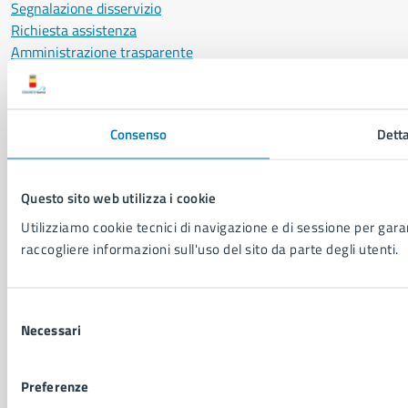
Segnalazione disservizio
Richiesta assistenza
Amministrazione trasparente
Informativa privacy
Cookie Policy
Social Media Policy
Consenso
Detta
Note legali
Notifica atti giudiziari
Dichiarazione di accessibilità
Questo sito web utilizza i cookie
Segnalazione problemi di accessibilità
Utilizziamo cookie tecnici di navigazione e di sessione per garant
Piano di miglioramento del sito
raccogliere informazioni sull'uso del sito da parte degli utenti.
SEGUICI SU
Selezione
Facebook
X
YouTube
Instagram
LinkedIn
Telegram
WhatsApp
Threa
Necessari
del
consenso
Sito di archivio
Crediti
Mappa del sito
Preferenze