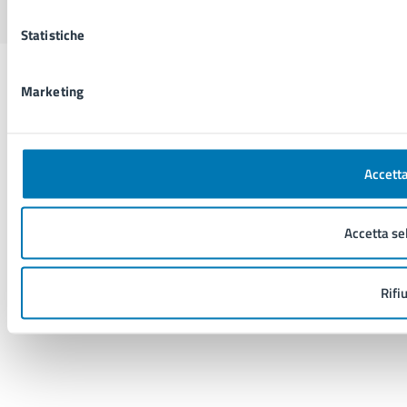
Statistiche
Marketing
Accetta
Accetta se
Rifi