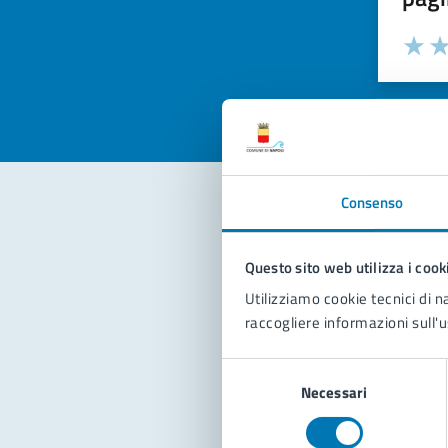
Valuta la
Selezi
Valuta 
Val
Consenso
Con
Questo sito web utilizza i cook
Utilizziamo cookie tecnici di n
raccogliere informazioni sull'u
Selezione
Necessari
del
consenso
Pro