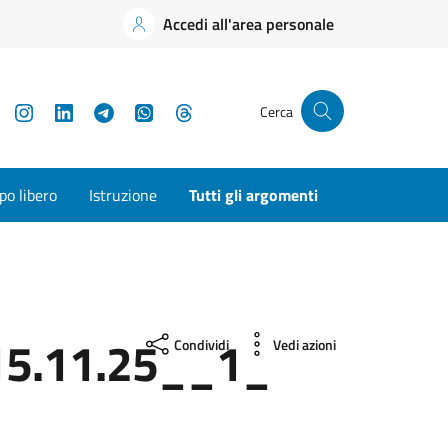
Accedi all'area personale
YouTube
Instagram
LinkedIn
Telegram
WhatsApp
Threads
Cerca
o libero
Istruzione
Tutti gli argomenti
5.11.25__1_
Condividi
Vedi azioni