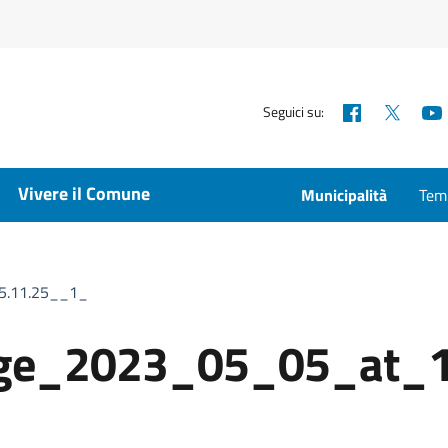
Facebook
X
Seguici su:
Vivere il Comune
Municipalità
Temp
5.11.25__1_
ge_2023_05_05_at_1