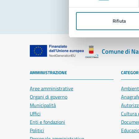
Rifiuta
Comune di Na
AMMINISTRAZIONE
CATEGORI
Aree amministrative
Ambient
Organi di governo
Anagrafe
Municipalità
Autorizz
Uffici
Cultura 
Enti e fondazioni
Document
Politici
Educazi
Personale amministrativo