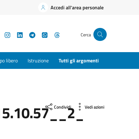
Accedi all'area personale
YouTube
Instagram
LinkedIn
Telegram
WhatsApp
Threads
Cerca
o libero
Istruzione
Tutti gli argomenti
5.10.57__2_
Condividi
Vedi azioni