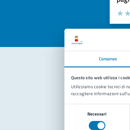
Valuta la
Selezi
Valuta 
Val
Consenso
Con
Questo sito web utilizza i cook
Utilizziamo cookie tecnici di n
raccogliere informazioni sull'u
Selezione
Necessari
del
consenso
Pro