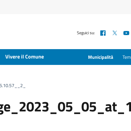
Facebook
X
Seguici su:
Vivere il Comune
Municipalità
Temp
5.10.57__2_
ge_2023_05_05_at_1