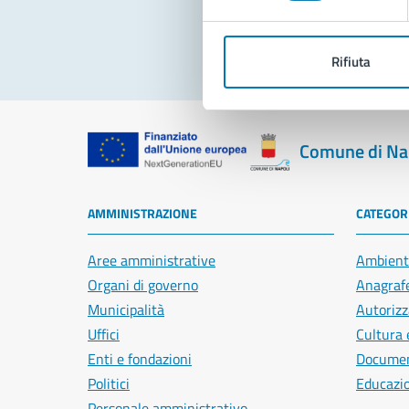
Rifiuta
Comune di Na
AMMINISTRAZIONE
CATEGORI
Aree amministrative
Ambient
Organi di governo
Anagrafe
Municipalità
Autorizz
Uffici
Cultura 
Enti e fondazioni
Document
Politici
Educazi
Personale amministrativo