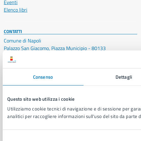
Eventi
Elenco libri
CONTATTI
Comune di Napoli
Palazzo San Giacomo, Piazza Municipio - 80133
P. IVA: 01207650639
CF: 80014890638
Consenso
Dettagli
LEI: 8156007FF4DEB97ABA09
Servizio Protocollo, URP e Albo Pretorio
Questo sito web utilizza i cookie
PEC:
urp@pec.comune.napoli.it
Centralino unico:
0817951111
Utilizziamo cookie tecnici di navigazione e di sessione per garan
analitici per raccogliere informazioni sull'uso del sito da parte d
Leggi le FAQ
Prenotazione appuntamento
Segnalazione disservizio
Selezione