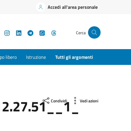
Accedi all'area personale
YouTube
Instagram
LinkedIn
Telegram
WhatsApp
Threads
Cerca
o libero
Istruzione
Tutti gli argomenti
2.27.51__1_
Condividi
Vedi azioni