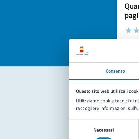
Quan
pagi
Valuta la
Selezi
Valuta 
Val
Consenso
Questo sito web utilizza i cook
Con
Utilizziamo cookie tecnici di n
raccogliere informazioni sull'u
Selezione
Necessari
del
consenso