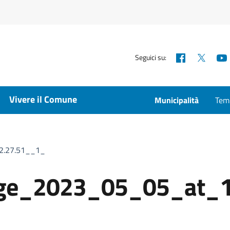
Facebook
X
Seguici su:
Vivere il Comune
Municipalità
Temp
2.27.51__1_
ge_2023_05_05_at_1