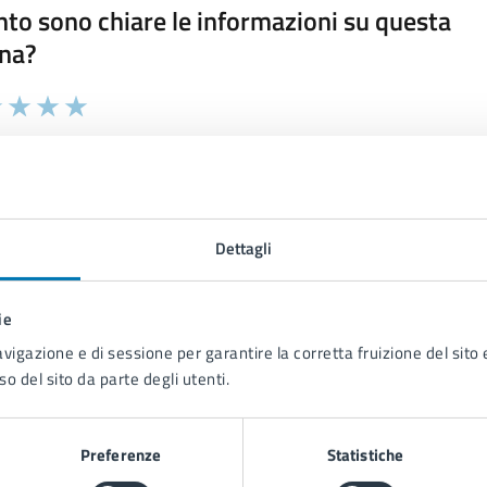
to sono chiare le informazioni su questa
na?
 chiarezza delle informazioni (da 1 a 5 stelle)
ona il numero di stelle per valutare la chiarezza delle inform
1 stelle su 5
uta 2 stelle su 5
Valuta 3 stelle su 5
Valuta 4 stelle su 5
Valuta 5 stelle su 5
Dettagli
ie
tatta il comune
avigazione e di sessione per garantire la corretta fruizione del sito e
Leggi le domande frequenti
so del sito da parte degli utenti.
Richiedi assistenza
Preferenze
Statistiche
Prenota appuntamento