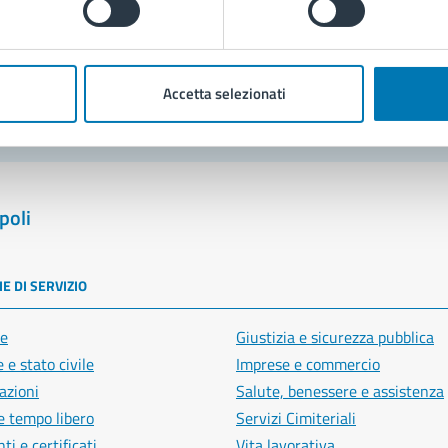
blemi in città
Segnala disservizio
Accetta selezionati
poli
E DI SERVIZIO
e
Giustizia e sicurezza pubblica
 e stato civile
Imprese e commercio
azioni
Salute, benessere e assistenza
e tempo libero
Servizi Cimiteriali
i e certificati
Vita lavorativa