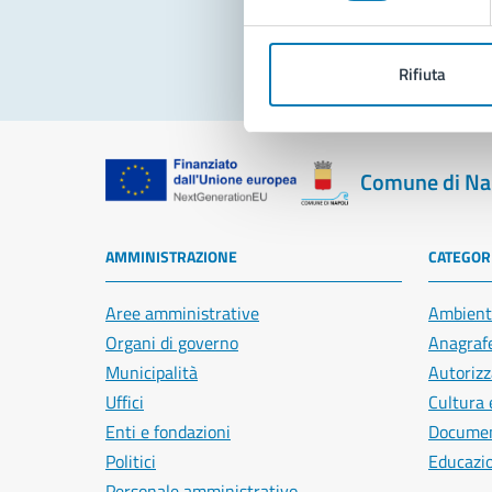
Rifiuta
Comune di Na
AMMINISTRAZIONE
CATEGORI
Aree amministrative
Ambient
Organi di governo
Anagrafe
Municipalità
Autorizz
Uffici
Cultura 
Enti e fondazioni
Document
Politici
Educazi
Personale amministrativo