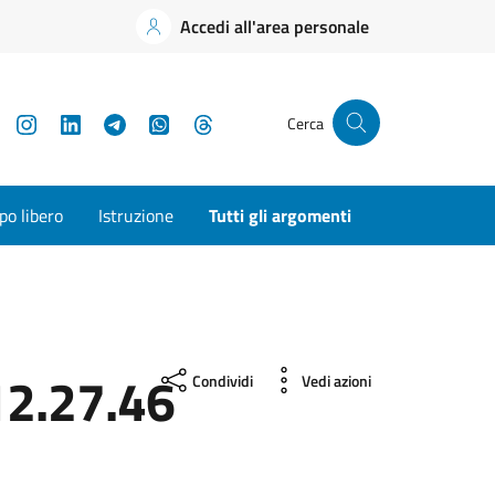
Accedi all'area personale
YouTube
Instagram
LinkedIn
Telegram
WhatsApp
Threads
Cerca
o libero
Istruzione
Tutti gli argomenti
2.27.46
Condividi
Vedi azioni