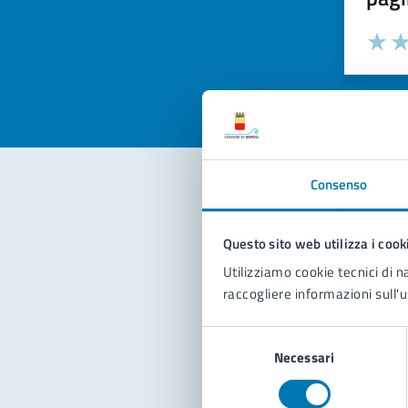
Valuta la
Selezi
Valuta 
Val
Consenso
Con
Questo sito web utilizza i cook
Utilizziamo cookie tecnici di n
raccogliere informazioni sull'u
Selezione
Necessari
del
consenso
Pro