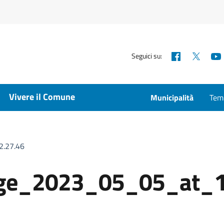
Facebook
X
Seguici su:
Vivere il Comune
Municipalità
Temp
.27.46
ge_2023_05_05_at_1