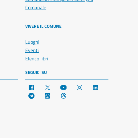
Comunale
VIVERE IL COMUNE
Luoghi
Eventi
Elenco libri
SEGUICI SU
Facebook
X
YouTube
Instagram
LinkedIn
Telegram
WhatsApp
Threads