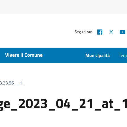
Facebook
X
Seguici su:
Vivere il Comune
Municipalità
Temp
3.23.56__1_
ge_2023_04_21_at_1