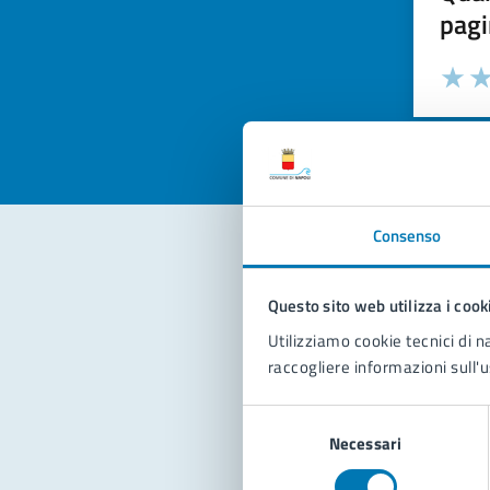
pagi
Valuta la
Selezi
Valuta 
Val
Consenso
Con
Questo sito web utilizza i cook
Utilizziamo cookie tecnici di n
raccogliere informazioni sull'u
Selezione
Necessari
del
consenso