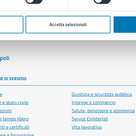
blemi in città
Segnala disservizio
Accetta selezionati
poli
E DI SERVIZIO
e
Giustizia e sicurezza pubblica
 e stato civile
Imprese e commercio
azioni
Salute, benessere e assistenza
e tempo libero
Servizi Cimiteriali
i e certificati
Vita lavorativa
one e formazione