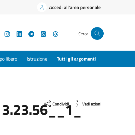
Accedi all'area personale
YouTube
Instagram
LinkedIn
Telegram
WhatsApp
Threads
Cerca
o libero
Istruzione
Tutti gli argomenti
3.23.56__1_
Condividi
Vedi azioni