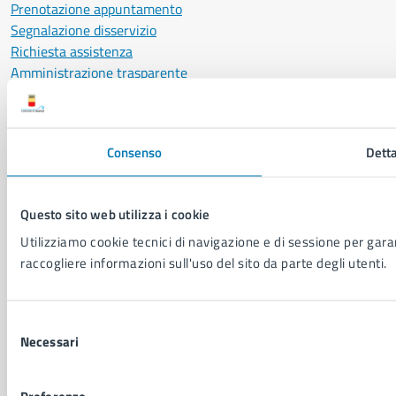
Prenotazione appuntamento
Segnalazione disservizio
Richiesta assistenza
Amministrazione trasparente
Informativa privacy
Cookie Policy
Social Media Policy
Consenso
Detta
Note legali
Notifica atti giudiziari
Dichiarazione di accessibilità
Questo sito web utilizza i cookie
Segnalazione problemi di accessibilità
Utilizziamo cookie tecnici di navigazione e di sessione per garant
Piano di miglioramento del sito
raccogliere informazioni sull'uso del sito da parte degli utenti.
SEGUICI SU
Selezione
Facebook
X
YouTube
Instagram
LinkedIn
Telegram
WhatsApp
Threa
Necessari
del
consenso
Sito di archivio
Crediti
Mappa del sito