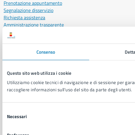
Prenotazione appuntamento
Segnalazione disservizio
Richiesta assistenza
Amministrazione trasparente
Informativa privacy
Cookie Policy
Social Media Policy
Consenso
Detta
Note legali
Notifica atti giudiziari
Dichiarazione di accessibilità
Questo sito web utilizza i cookie
Segnalazione problemi di accessibilità
Utilizziamo cookie tecnici di navigazione e di sessione per garant
Piano di miglioramento del sito
raccogliere informazioni sull'uso del sito da parte degli utenti.
SEGUICI SU
Selezione
Facebook
X
YouTube
Instagram
LinkedIn
Telegram
WhatsApp
Threa
Necessari
del
consenso
Sito di archivio
Crediti
Mappa del sito