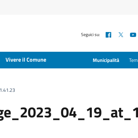
Facebook
X
Seguici su:
Vivere il Comune
Municipalità
Temp
.41.23
ge_2023_04_19_at_1