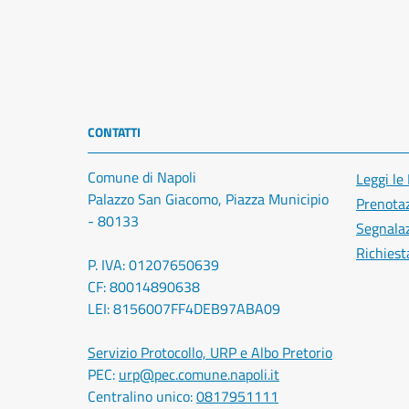
CONTATTI
Comune di Napoli
Leggi le
Palazzo San Giacomo, Piazza Municipio
Prenota
- 80133
Segnalaz
Richiest
P. IVA: 01207650639
CF: 80014890638
LEI: 8156007FF4DEB97ABA09
Servizio Protocollo, URP e Albo Pretorio
PEC:
urp@pec.comune.napoli.it
Centralino unico:
0817951111