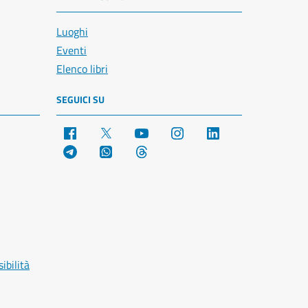
Luoghi
Eventi
Elenco libri
SEGUICI SU
Facebook
X
YouTube
Instagram
LinkedIn
Telegram
WhatsApp
Threads
ibilità