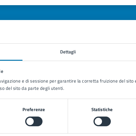
1 stelle su 5
uta 2 stelle su 5
Valuta 3 stelle su 5
Valuta 4 stelle su 5
Valuta 5 stelle su 5
Dettagli
tatta il comune
Leggi le domande frequenti
ie
avigazione e di sessione per garantire la corretta fruizione del sito e
Richiedi assistenza
so del sito da parte degli utenti.
Prenota appuntamento
blemi in città
Preferenze
Statistiche
Segnala disservizio