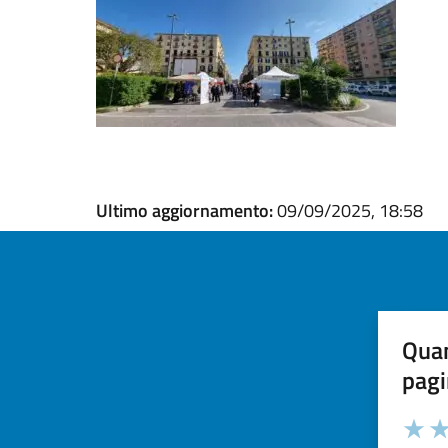
Ultimo aggiornamento:
09/09/2025, 18:58
Quan
pagi
Valuta la
Selezi