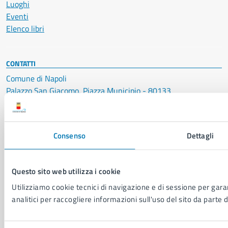
Luoghi
Eventi
Elenco libri
CONTATTI
Comune di Napoli
Palazzo San Giacomo, Piazza Municipio - 80133
P. IVA: 01207650639
CF: 80014890638
Consenso
Dettagli
LEI: 8156007FF4DEB97ABA09
Servizio Protocollo, URP e Albo Pretorio
Questo sito web utilizza i cookie
PEC:
urp@pec.comune.napoli.it
Utilizziamo cookie tecnici di navigazione e di sessione per garan
Centralino unico:
0817951111
analitici per raccogliere informazioni sull'uso del sito da parte d
Leggi le FAQ
Prenotazione appuntamento