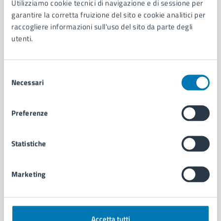
Utilizziamo cookie tecnici di navigazione e di sessione per
Aree amministrative
garantire la corretta fruizione del sito e cookie analitici per
Organi di governo
raccogliere informazioni sull'uso del sito da parte degli
Municipalità
utenti.
Uffici
Enti e fondazioni
Politici
Selezione
Necessari
Personale amministrativo
del
Documenti e dati
consenso
Intranet, posta aziendale e protocollo
Preferenze
CATEGORIE DI SERVIZIO
Statistiche
Ambiente
Anagrafe e stato civile
Marketing
Autorizzazioni
Cultura e tempo libero
Documenti e certificati
Educazione e formazione
Accetta tutti