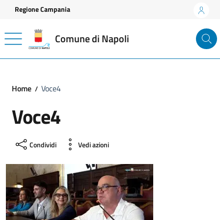
Vai ai contenuti
Vai al footer
Regione Campania
Comune di Napoli
Home
Voce4
Voce4
Condividi
Vedi azioni