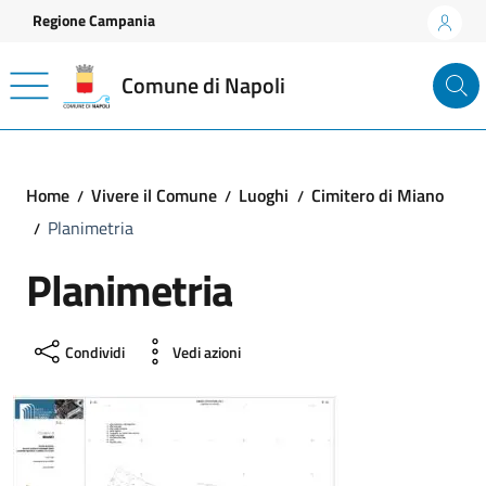
Vai ai contenuti
Vai al footer
Regione Campania
Comune di Napoli
Home
Vivere il Comune
Luoghi
Cimitero di Miano
Planimetria
Planimetria
Condividi
Vedi azioni