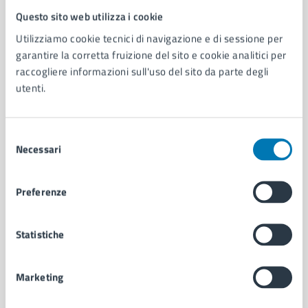
Questo sito web utilizza i cookie
Comune di Napoli
Utilizziamo cookie tecnici di navigazione e di sessione per
garantire la corretta fruizione del sito e cookie analitici per
AMMINISTRAZIONE
raccogliere informazioni sull'uso del sito da parte degli
Aree amministrative
utenti.
Organi di governo
Municipalità
Selezione
Uffici
Necessari
del
Enti e fondazioni
consenso
Politici
Personale amministrativo
Preferenze
Documenti e dati
Intranet, posta aziendale e protocollo
Statistiche
CATEGORIE DI SERVIZIO
Marketing
Ambiente
Anagrafe e stato civile