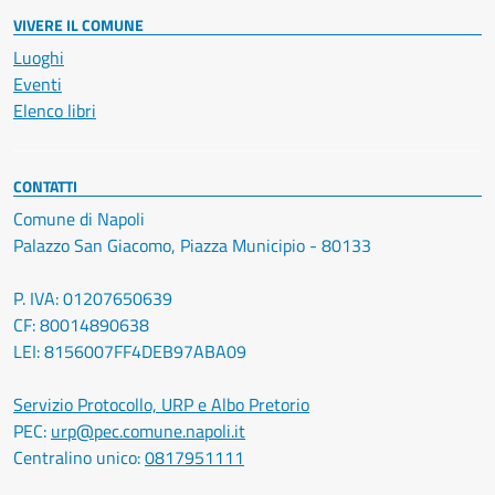
VIVERE IL COMUNE
Luoghi
Eventi
Elenco libri
CONTATTI
Comune di Napoli
Palazzo San Giacomo, Piazza Municipio - 80133
P. IVA: 01207650639
CF: 80014890638
LEI: 8156007FF4DEB97ABA09
Servizio Protocollo, URP e Albo Pretorio
PEC:
urp@pec.comune.napoli.it
Centralino unico:
0817951111